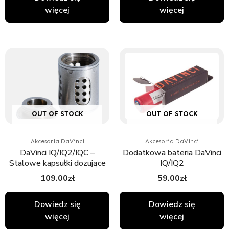
więcej
więcej
OUT OF STOCK
OUT OF STOCK
Akcesoria DaVinci
Akcesoria DaVinci
DaVinci IQ/IQ2/IQC –
Dodatkowa bateria DaVinci
Stalowe kapsułki dozujące
IQ/IQ2
109.00
zł
59.00
zł
Dowiedz się
Dowiedz się
więcej
więcej