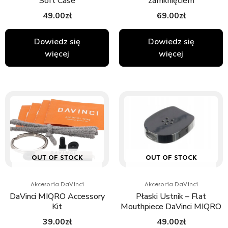
Soft Case
zamknięciem
49.00
zł
69.00
zł
Dowiedz się
Dowiedz się
więcej
więcej
OUT OF STOCK
OUT OF STOCK
Akcesoria DaVinci
Akcesoria DaVinci
DaVinci MIQRO Accessory
Płaski Ustnik – Flat
Kit
Mouthpiece DaVinci MIQRO
39.00
zł
49.00
zł