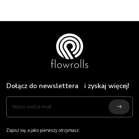
Dołącz do newslettera i zyskaj więcej!
Submit
Wpisz
swój
e-
mail
Zapisz się, a jako pierwszy otrzymasz: