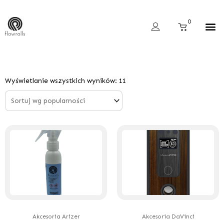
Skip
to
Cart
0
content
Wyszukiwarka produktów
Posortowane
według
Wyświetlanie wszystkich wyników: 11
popularności
Akcesoria Arizer
Akcesoria DaVinci