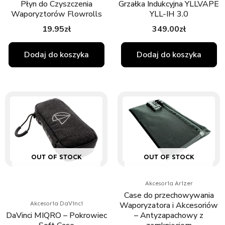
Płyn do Czyszczenia
Grzałka Indukcyjna YLLVAPE
Waporyztorów Flowrolls
YLL-IH 3.0
19.95
zł
349.00
zł
Dodaj do koszyka
Dodaj do koszyka
OUT OF STOCK
OUT OF STOCK
Akcesoria Arizer
Case do przechowywania
Waporyzatora i Akcesoriów
Akcesoria DaVinci
DaVinci MIQRO – Pokrowiec
– Antyzapachowy z