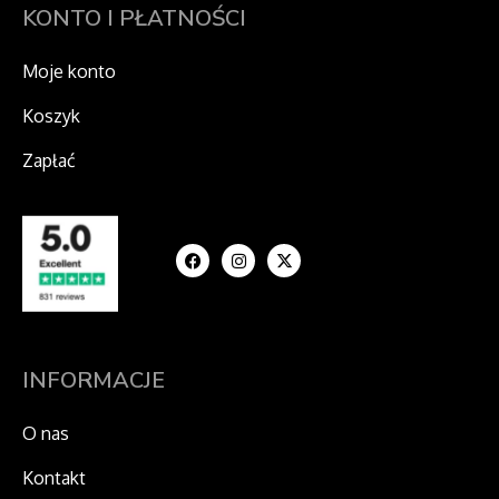
KONTO I PŁATNOŚCI
Moje konto
Koszyk
Zapłać
F
I
X
a
n
-
c
s
t
e
t
w
b
a
i
o
g
t
o
r
t
k
a
e
m
r
INFORMACJE
O nas
Kontakt