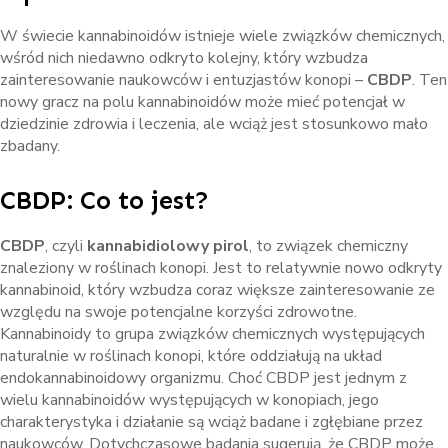
W świecie kannabinoidów istnieje wiele związków chemicznych,
wśród nich niedawno odkryto kolejny, który wzbudza
zainteresowanie naukowców i entuzjastów konopi –
CBDP
. Ten
nowy gracz na polu kannabinoidów może mieć potencjał w
dziedzinie zdrowia i leczenia, ale wciąż jest stosunkowo mało
zbadany.
CBDP: Co to jest?
CBDP
, czyli
kannabidiolowy pirol
, to związek chemiczny
znaleziony w roślinach konopi. Jest to relatywnie nowo odkryty
kannabinoid, który wzbudza coraz większe zainteresowanie ze
względu na swoje potencjalne korzyści zdrowotne.
Kannabinoidy to grupa związków chemicznych występujących
naturalnie w roślinach konopi, które oddziałują na układ
endokannabinoidowy organizmu. Choć CBDP jest jednym z
wielu kannabinoidów występujących w konopiach, jego
charakterystyka i działanie są wciąż badane i zgłębiane przez
naukowców. Dotychczasowe badania sugerują, że CBDP może