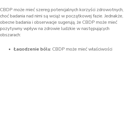
CBDP może mieć szereg potencjalnych korzyści zdrowotnych,
choć badania nad nimi są wciąż w początkowej fazie. Jednakże,
obecne badania i obserwacje sugerują, że CBDP może mieć
pozytywny wpływ na zdrowie ludzkie w następujących
obszarach:
Łagodzenie bólu
: CBDP może mieć właściwości
przeciwbólowe, które mogą być przydatne w leczeniu
różnych rodzajów bólu, w tym bólu neuropatycznego,
bólu pooperacyjnego i przewlekłego bólu.
Zmniejszanie stanów zapalnych
: Istnieją dowody
sugerujące, że CBDP może mieć działanie
przeciwzapalne, co może być korzystne w leczeniu
stanów zapalnych, takich jak zapalenie stawów, choroby
autoimmunologiczne i inne schorzenia zapalne.
Wsparcie dla zdrowia psychicznego
: Niektóre badania
wskazują, że CBDP może mieć potencjał w łagodzeniu
objawów depresji, lęku, zaburzeń snu i innych zaburzeń
psychicznych. Może to być szczególnie ważne dla osób