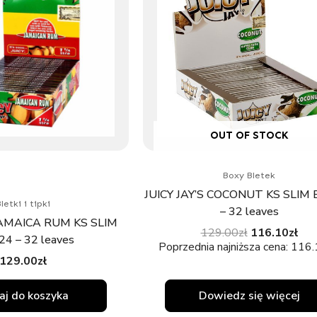
OUT OF STOCK
Boxy Bletek
JUICY JAY’S COCONUT KS SLIM 
letki i tipki
– 32 leaves
 JAMAICA RUM KS SLIM
129.00
zł
116.10
zł
4 – 32 leaves
Poprzednia najniższa cena:
116.
129.00
zł
j do koszyka
Dowiedz się więcej