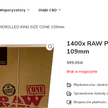
Waporyzatory
Olejki CBD
REROLLED KING SIZE CONE 109mm
1400x RAW P
109mm
599.00
zł
Brak w magazynie
Błyskawiczna i dyskr
Sprawdzone metody 
Bezpieczne płatności