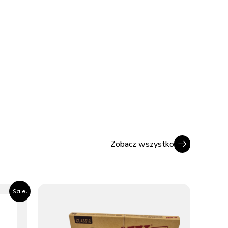
Zobacz wszystko
ualna
Sale!
a
osi:
.10zł.