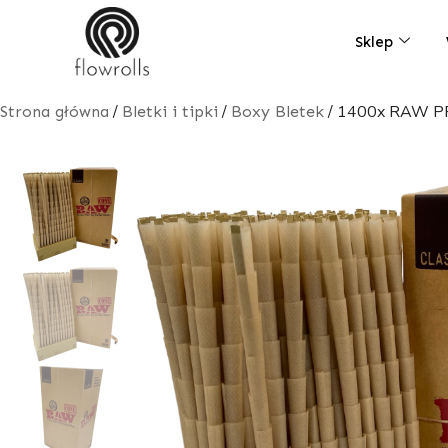
Skip
to
Sklep
content
/
/
/ 1400x RAW P
Strona główna
Bletki i tipki
Boxy Bletek