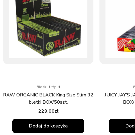
Bletki i tipki
B
RAW ORGANIC BLACK King Size Slim 32
JUICY JAY’S
bletki BOX/50szt.
BOX/2
229.00
zł
Dodaj do koszyka
Doda