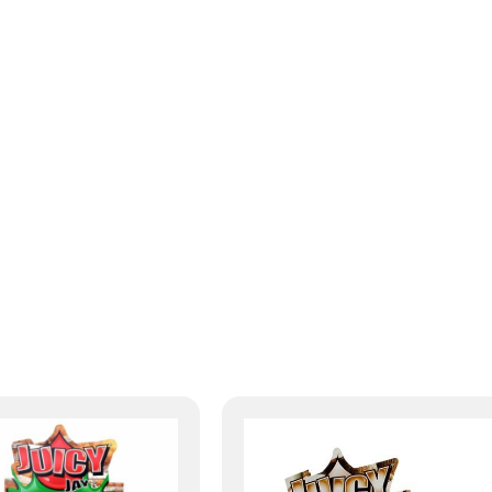
Pierwotna
Akt
cena
cen
wynosiła:
wyn
129.00zł.
116