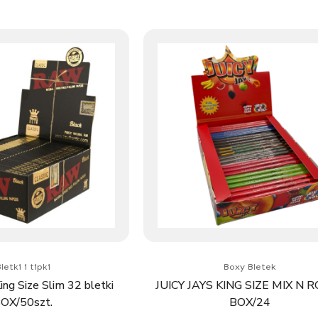
letki i tipki
Boxy Bletek
ng Size Slim 32 bletki
JUICY JAYS KING SIZE MIX N R
OX/50szt.
BOX/24