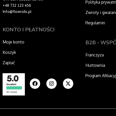
Polityka prywat
+48 732 123 456
info@flowrolls.pl
Zwroty i gwaran
Regulamin
KONTO I PŁATNOŚCI
B2B - WSP
Moje konto
Koszyk
Franczyza
Zapłać
Hurtownia
Program Afiliacy
F
I
X
a
n
-
c
s
t
e
t
w
b
a
i
o
g
t
o
r
t