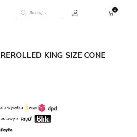
Wyszukiwarka
0
produktów
REROLLED KING SIZE CONE
etna wysyłka
dostawy z