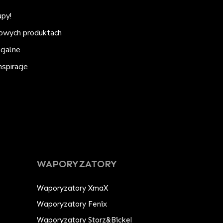
upy!
nowych produktach
ecjalne
spiracje
WAPORYZATORY
Waporyzatory XmaX
Waporyzatory Fenix
Waporyzatory Storz&Bickel