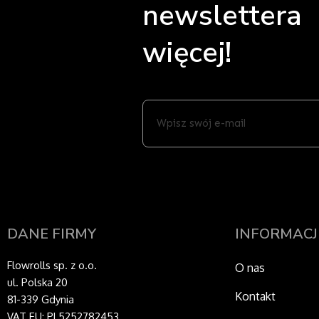
newslettera 
więcej!
Wpisz
swój
e-
mail
DANE FIRMY
INFORMACJ
Flowrolls sp. z o.o.
O nas
ul. Polska 20
Kontakt
81-339 Gdynia
VAT EU: PL5252782453