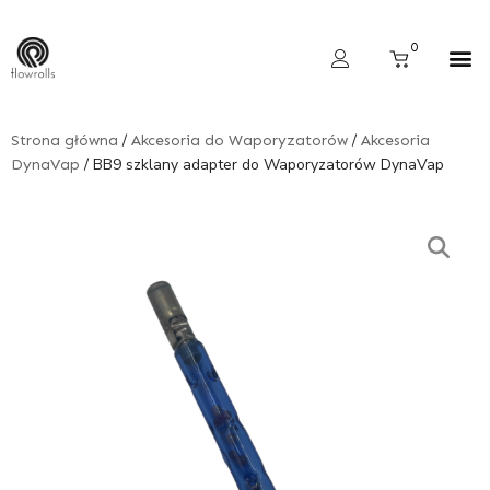
Skip
to
Cart
0
content
Wyszukiwarka produktów
/
/
Strona główna
Akcesoria do Waporyzatorów
Akcesoria
/ BB9 szklany adapter do Waporyzatorów DynaVap
DynaVap