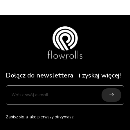
Dołącz do newslettera i zyskaj więcej!
Submit
Wpisz
swój
e-
mail
Zapisz się, a jako pierwszy otrzymasz: