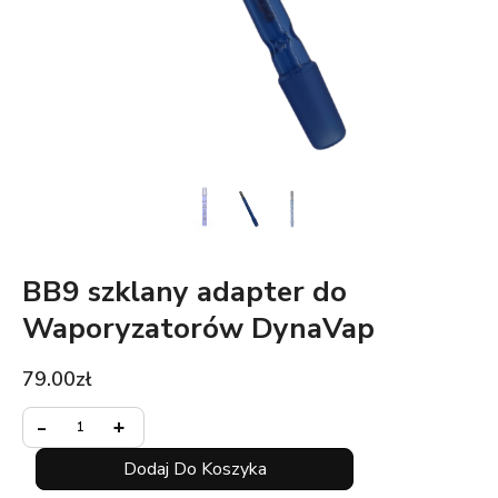
BB9 szklany adapter do
Waporyzatorów DynaVap
79.00
zł
Minus
ilość
Plus
-
+
Quantity
BB9
Quantity
szklany
Dodaj Do Koszyka
adapter