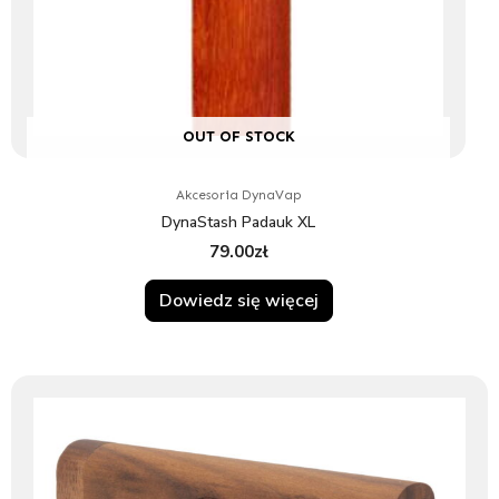
OUT OF STOCK
Akcesoria DynaVap
DynaStash Padauk XL
79.00
zł
Dowiedz się więcej