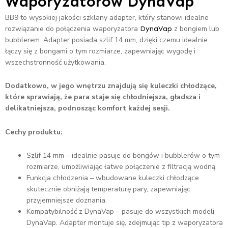
Waporyzatorów
DynaVap
BB9 to wysokiej jakości szklany adapter, który stanowi idealne
rozwiązanie do połączenia waporyzatora
z bongiem lub
DynaVap
bubblerem. Adapter posiada szlif 14 mm, dzięki czemu idealnie
łączy się z bongami o tym rozmiarze, zapewniając wygodę i
wszechstronność użytkowania.
Dodatkowo, w jego wnętrzu znajdują się kuleczki chłodzące,
które sprawiają, że para staje się chłodniejsza, gładsza i
delikatniejsza, podnosząc komfort każdej sesji.
Cechy produktu:
Szlif 14 mm – idealnie pasuje do bongów i bubblerów o tym
rozmiarze, umożliwiając łatwe połączenie z filtracją wodną.
Funkcja chłodzenia – wbudowane kuleczki chłodzące
skutecznie obniżają temperaturę pary, zapewniając
przyjemniejsze doznania.
Kompatybilność z DynaVap – pasuje do wszystkich modeli
DynaVap. Adapter montuje się, zdejmując tip z waporyzatora