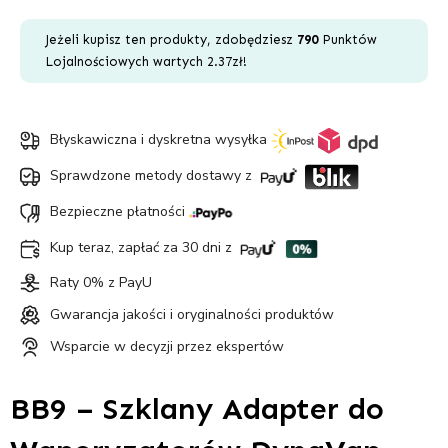
do
Waporyzatorów
Jeżeli kupisz ten produkty, zdobędziesz
790
Punktów
DynaVap
Lojalnościowych wartych
2.37
zł
!
Błyskawiczna i dyskretna wysyłka
Sprawdzone metody dostawy z
Bezpieczne płatności
Kup teraz, zapłać za 30 dni z
Raty 0% z PayU
Gwarancja jakości i oryginalności produktów
Wsparcie w decyzji przez ekspertów
BB9 – Szklany Adapter do