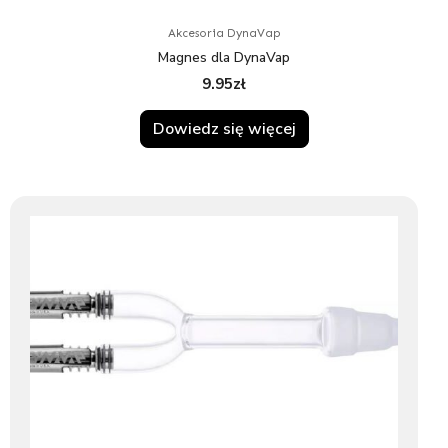
Akcesoria DynaVap
Magnes dla DynaVap
9.95
zł
Dowiedz się więcej