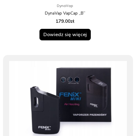
DynaVap
DynaVap VapCap „B”
179.00
zł
Dowiedz się więcej