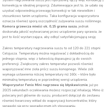
System nagrzewania suszu jest hybrydowy, łączy więc kondukcję z
konwekcją w idealnej proporcji. Zdumiewające jest to, że udało się
uzyskać odpowiednią przewagę konwekcji w tak niewielkim i
stosunkowo tanim urządzeniu. Taka konfiguracja waporyzatora
oznacza również sporą oszczędność zużywania suszu roślinnego.
Komora grzewcza mieści ok. 0,15 grama suszu
, jednak
doskonała jakość wytwarzanej przez urządzenie pary sprawia, że
jest to ilość wystarczająca, aby odbyć satysfakcjonującą sesję.
Zakres temperatury nagrzewania suszu to od 120 do 221 stopni
Celsjusza. Temperaturę można regulować z dokładnością do
jednego stopnia, więc z łatwością dopasujesz ją do swoich
preferencji. Zwiększony zakres temperatur pozwoli również
waporyzować inne zioła prócz suszu konopnego. Wiele ziół
wymaga ustawienia niższej temperatury niż 160c – które było
minimalną temperaturą w poprzedniej wersji urządzenia.
Waporyzator Fenix Mini nagrzewa się błyskawicznie
, już po
20/25 sekundach oczekiwania możesz rozpocząć inhalację. Mimo iż
polecany jest głównie do suszu, producent dołączył do zestawu
również kwarcowy wkład do waporyzacji koncentratów, który
sprawdzi się przy sporadycznym ich stosowaniu.