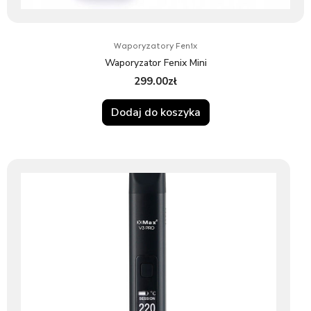
Waporyzatory Fenix
Waporyzator Fenix Mini
299.00
zł
Dodaj do koszyka
Ten
produkt
ma
wiele
wariantów.
Opcje
można
wybrać
na
stronie