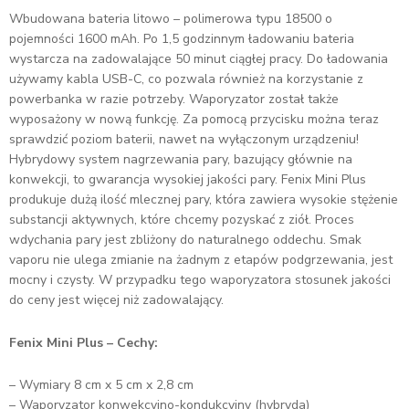
Wbudowana bateria litowo – polimerowa typu 18500 o
pojemności 1600 mAh. Po 1,5 godzinnym ładowaniu bateria
wystarcza na zadowalające 50 minut ciągłej pracy. Do ładowania
używamy kabla USB-C, co pozwala również na korzystanie z
powerbanka w razie potrzeby. Waporyzator został także
wyposażony w nową funkcję. Za pomocą przycisku można teraz
sprawdzić poziom baterii, nawet na wyłączonym urządzeniu!
Hybrydowy system nagrzewania pary, bazujący głównie na
konwekcji, to gwarancja wysokiej jakości pary. Fenix Mini Plus
produkuje dużą ilość mlecznej pary, która zawiera wysokie stężenie
substancji aktywnych, które chcemy pozyskać z ziół. Proces
wdychania pary jest zbliżony do naturalnego oddechu. Smak
vaporu nie ulega zmianie na żadnym z etapów podgrzewania, jest
mocny i czysty. W przypadku tego waporyzatora stosunek jakości
do ceny jest więcej niż zadowalający.
Fenix Mini Plus – Cechy:
– Wymiary 8 cm x 5 cm x 2,8 cm
– Waporyzator konwekcyjno-kondukcyjny (hybryda)