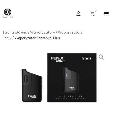
Skip
to
Cart
0
content
Wyszukiwarka produktów
/
/
Strona główna
Waporyzatory
Waporyzatory
/ Waporyzator Fenix Mini Plus
Fenix