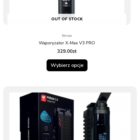
produktu
OUT OF STOCK
Xmax
Waporyzator X-Max V3 PRO
329.00
zł
Wybierz opcje