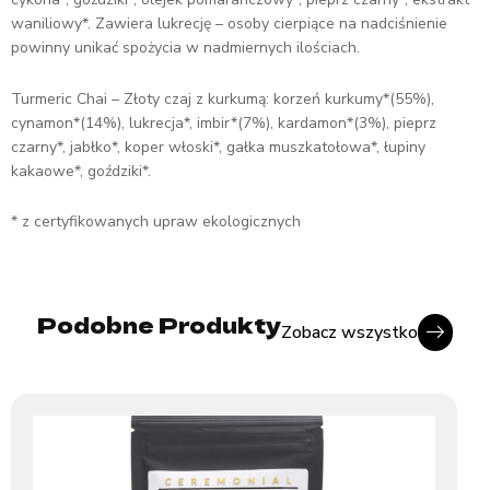
waniliowy*. Zawiera lukrecję – osoby cierpiące na nadciśnienie
powinny unikać spożycia w nadmiernych ilościach.
Turmeric Chai – Złoty czaj z kurkumą: korzeń kurkumy*(55%),
cynamon*(14%), lukrecja*, imbir*(7%), kardamon*(3%), pieprz
czarny*, jabłko*, koper włoski*, gałka muszkatołowa*, łupiny
kakaowe*, goździki*.
* z certyfikowanych upraw ekologicznych
Podobne Produkty
Zobacz wszystko