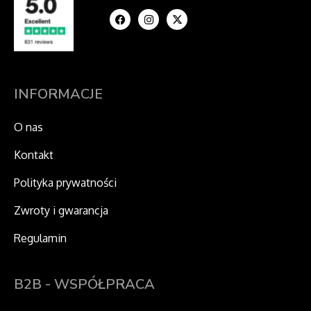
a
n
-
c
s
t
e
t
w
b
a
i
o
g
t
o
r
t
k
a
e
m
r
INFORMACJE
O nas
Kontakt
Polityka prywatności
Zwroty i gwarancja
Regulamin
B2B - WSPÓŁPRACA