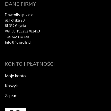
DANE FIRMY
Flowrolls sp. z o.o.
ul. Polska 20
81-339 Gdynia
VAT EU: PL5252782453
+48 732 123 456
info@flowrolls.pl
KONTO I PŁATNOŚCI
Moje konto
Koszyk
Zapłać
F
I
X