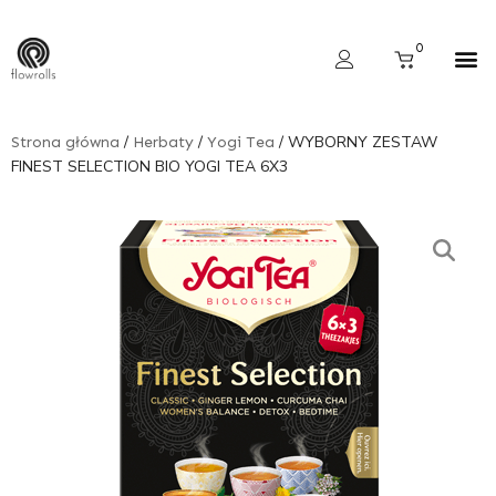
Skip
to
Cart
0
content
Wyszukiwarka produktów
/
/
/ WYBORNY ZESTAW
Strona główna
Herbaty
Yogi Tea
FINEST SELECTION BIO YOGI TEA 6X3