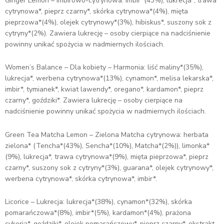
Ginger Lemon – Imbirowo-cytrynowa: imbir*(43%), lukrecja*, trawa
cytrynowa*, pieprz czarny*, skórka cytrynowa*(4%), mięta
pieprzowa*(4%), olejek cytrynowy*(3%), hibiskus*, suszony sok z
cytryny*(2%). Zawiera lukrecję – osoby cierpiące na nadciśnienie
powinny unikać spożycia w nadmiernych ilościach.
Women’s Balance – Dla kobiety – Harmonia: liść maliny*(35%),
lukrecja*, werbena cytrynowa*(13%), cynamon*, melisa lekarska*,
imbir*, tymianek*, kwiat lawendy*, oregano*, kardamon*, pieprz
czarny*, goździki*. Zawiera lukrecję – osoby cierpiące na
nadciśnienie powinny unikać spożycia w nadmiernych ilościach.
Green Tea Matcha Lemon – Zielona Matcha cytrynowa: herbata
zielona* (Tencha*(43%), Sencha*(10%), Matcha*(2%)), limonka*
(9%), lukrecja*, trawa cytrynowa*(9%), mięta pieprzowa*, pieprz
czarny*, suszony sok z cytryny*(3%), guarana*, olejek cytrynowy*,
werbena cytrynowa*, skórka cytrynowa*, imbir*.
Licorice – Lukrecja: lukrecja*(38%), cynamon*(32%), skórka
pomarańczowa*(8%), imbir*(5%), kardamon*(4%), prażona
cykoria*, goździki*, olejek pomarańczowy*, pieprz czarny*, ekstrakt