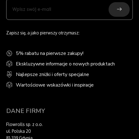
Submit
Wpisz
swój
e-
mail
Zapisz się, a jako pierwszy otrzymasz:
5% rabatu na pierwsze zakupy!
Ekskluzywne informacje o nowych produktach
Najlepsze zniżki i oferty specjalne
Wartościowe wskazówki i inspiracje
DANE FIRMY
Flowrolls sp. z o.o.
ul. Polska 20
81-339 Gdynia