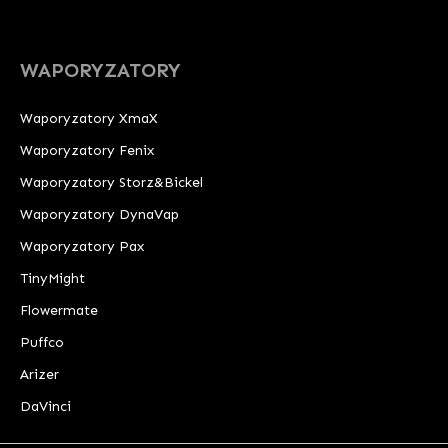
WAPORYZATORY
Waporyzatory XmaX
Waporyzatory Fenix
Waporyzatory Storz&Bickel
Waporyzatory DynaVap
Waporyzatory Pax
TinyMight
Flowermate
Puffco
Arizer
DaVinci