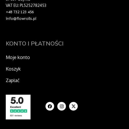
VAT EU: PL5252782453
+48 732 123 456
info@flowrolls.pl
KONTO I PŁATNOŚCI
Moje konto
Koszyk
Zapłać
F
I
X
a
n
-
c
s
t
e
t
w
b
a
i
o
g
t
o
r
t
k
a
e