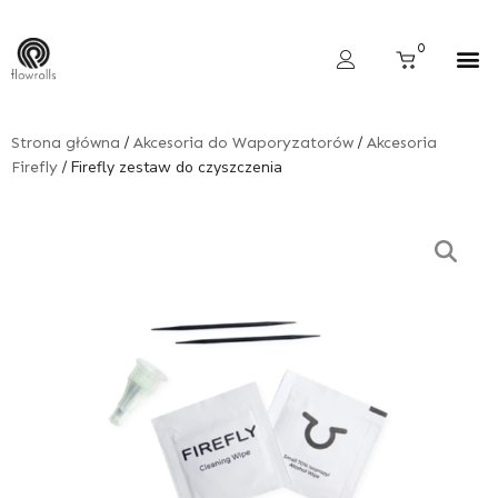
Skip
to
Cart
0
content
Wyszukiwarka produktów
/
/
Strona główna
Akcesoria do Waporyzatorów
Akcesoria
/ Firefly zestaw do czyszczenia
Firefly