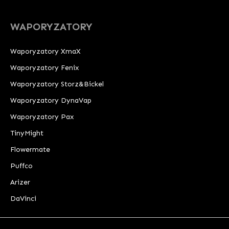
WAPORYZATORY
Waporyzatory XmaX
Waporyzatory Fenix
Waporyzatory Storz&Bickel
Waporyzatory DynaVap
Waporyzatory Pax
TinyMight
Flowermate
Puffco
Arizer
DaVinci