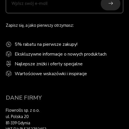
swój
e-
mail
Zapisz się, a jako pierwszy otrzymasz:
5% rabatu na pierwsze zakupy!
Ekskluzywne informacje o nowych produktach
Najlepsze zniżki i oferty specjalne
Wartościowe wskazówki i inspiracje
DANE FIRMY
Flowrolls sp. z o.o.
ul. Polska 20
81-339 Gdynia