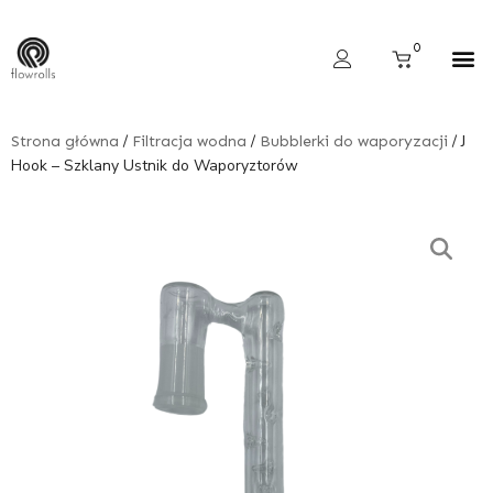
Skip
to
Cart
0
content
Wyszukiwarka produktów
/
/
/ J
Strona główna
Filtracja wodna
Bubblerki do waporyzacji
Hook – Szklany Ustnik do Waporyztorów