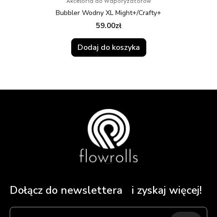
Akcesoria do Waporyzatorów
Bubbler Wodny XL Might+/Crafty+
59.00
zł
Dodaj do koszyka
Dołącz do newslettera i zyskaj więcej!
Submit
Wpisz