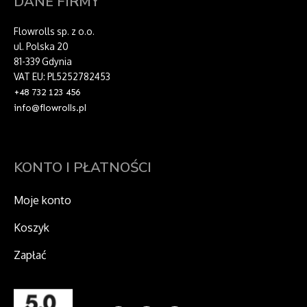
DANE FIRMY
Flowrolls sp. z o.o.
ul. Polska 20
81-339 Gdynia
VAT EU: PL5252782453
+48 732 123 456
info@flowrolls.pl
KONTO I PŁATNOŚCI
Moje konto
Koszyk
Zapłać
F
I
X