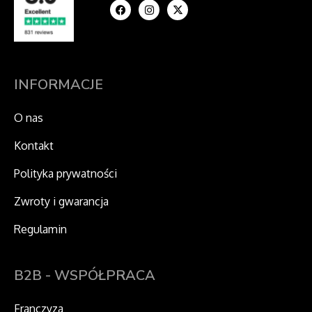
a
n
-
c
s
t
e
t
w
b
a
i
o
g
t
o
r
t
k
a
e
m
r
INFORMACJE
O nas
Kontakt
Polityka prywatności
Zwroty i gwarancja
Regulamin
B2B - WSPÓŁPRACA
Franczyza