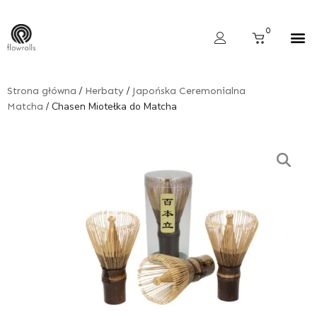
Skip
to
Cart
0
content
Wyszukiwarka produktów
/
/
Strona główna
Herbaty
Japońska Ceremonialna
/ Chasen Miotełka do Matcha
Matcha