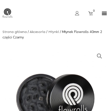
Skip
to
Cart
0
content
Wyszukiwarka produktów
/
/
/ Młynek Flowrolls 40mm 2
Strona główna
Akcesoria
Młynki
części Czarny