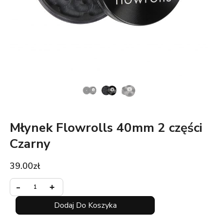
Młynek Flowrolls 40mm 2 części
Czarny
39.00
zł
Minus
ilość
Plus
-
+
Quantity
Młynek
Quantity
Flowrolls
Dodaj Do Koszyka
40mm