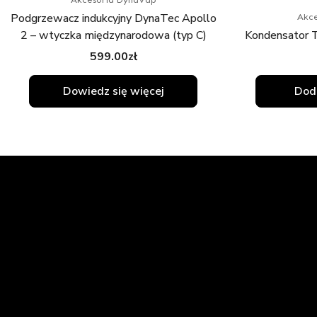
Podgrzewacz indukcyjny DynaTec Apollo
Akce
2 – wtyczka międzynarodowa (typ C)
Kondensator T
599.00
zł
Dowiedz się więcej
Doda