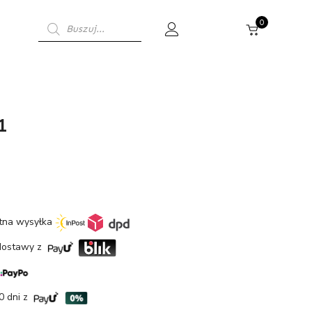
Wyszukiwarka
0
produktów
1
etna wysyłka
dostawy z
0 dni z