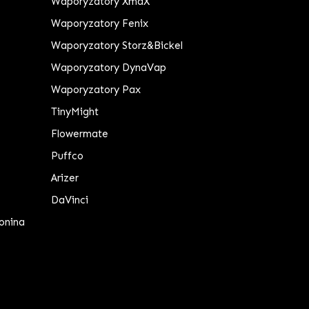
Waporyzatory XmaX
Waporyzatory Fenix
Waporyzatory Storz&Bickel
Waporyzatory DynaVap
Waporyzatory Pax
TinyMight
Flowermate
Puffco
Arizer
DaVinci
onina