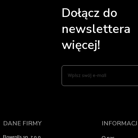
Dołącz do
newslettera 
więcej!
Wpisz
swój
e-
mail
DANE FIRMY
INFORMACJ
Flowrolls sp. z o.o.
O nas