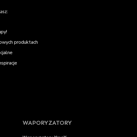
asz:
upy!
nowych produktach
ecjalne
spiracje
WAPORYZATORY