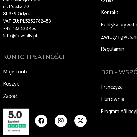
ul. Polska 20
Kontakt
81-339 Gdynia
VAT EU: PL5252782453
Polityka prywat
+48 732 123 456
info@flowrolls.pl
Zwroty i gwaran
Regulamin
KONTO I PŁATNOŚCI
B2B - WSP
Moje konto
Koszyk
Franczyza
Zapłać
Hurtownia
Program Afiliacy
F
I
X
a
n
-
c
s
t
e
t
w