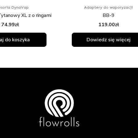
soria DynaVap
Adaptery do waporyzacji
ytanowy XL z o ringami
BB-9
74.99
zł
119.00
zł
j do koszyka
Dowiedz się więcej