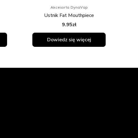
Akcesoria DynaVap
Ustnik Fat Mouthpiece
9.95
zł
Dowiedz się więcej