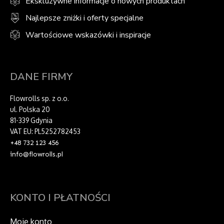
Ekskluzywne informacje o nowych produktach
Najlepsze zniżki i oferty specjalne
Wartościowe wskazówki i inspiracje
DANE FIRMY
Flowrolls sp. z o.o.
ul. Polska 20
81-339 Gdynia
VAT EU: PL5252782453
+48 732 123 456
info@flowrolls.pl
KONTO I PŁATNOŚCI
Moje konto