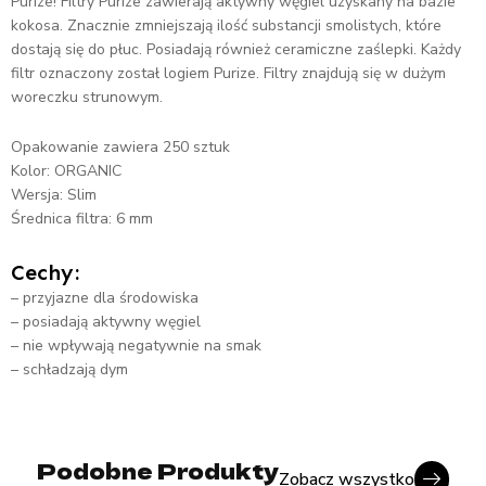
Purize! Filtry Purize zawierają aktywny węgiel uzyskany na bazie
kokosa. Znacznie zmniejszają ilość substancji smolistych, które
dostają się do płuc. Posiadają również ceramiczne zaślepki. Każdy
filtr oznaczony został logiem Purize. Filtry znajdują się w dużym
woreczku strunowym.
Opakowanie zawiera 250 sztuk
Kolor: ORGANIC
Wersja: Slim
Średnica filtra: 6 mm
Cechy:
– przyjazne dla środowiska
– posiadają aktywny węgiel
– nie wpływają negatywnie na smak
– schładzają dym
Podobne Produkty
Zobacz wszystko