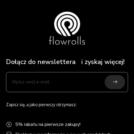
Dołącz do newslettera i zyskaj więcej!
Submit
Wpisz
swój
e-
mail
Zapisz się, a jako pierwszy otrzymasz:
5% rabatu na pierwsze zakupy!