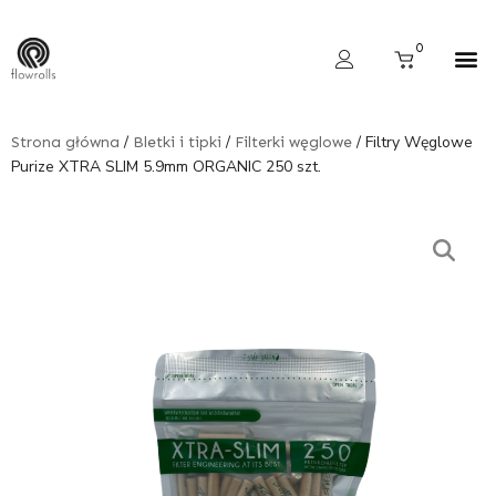
Skip
to
Cart
0
content
Wyszukiwarka produktów
/
/
/ Filtry Węglowe
Strona główna
Bletki i tipki
Filterki węglowe
Purize XTRA SLIM 5.9mm ORGANIC 250 szt.