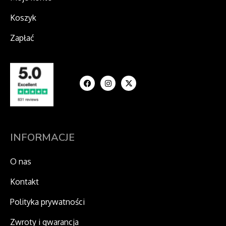
Koszyk
Zapłać
F
I
X
a
n
-
c
s
t
e
t
w
b
a
i
o
g
t
o
r
t
k
a
e
m
r
INFORMACJE
O nas
Kontakt
Polityka prywatności
Zwroty i gwarancja