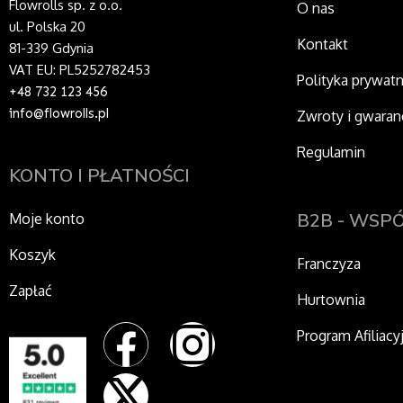
Flowrolls sp. z o.o.
O nas
ul. Polska 20
Kontakt
81-339 Gdynia
VAT EU: PL5252782453
Polityka prywat
+48 732 123 456
info@flowrolls.pl
Zwroty i gwaran
Regulamin
KONTO I PŁATNOŚCI
B2B - WSP
Moje konto
Koszyk
Franczyza
Zapłać
Hurtownia
F
X
I
Program Afiliacy
a
-
n