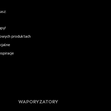
asz:
upy!
nowych produktach
ecjalne
spiracje
WAPORYZATORY