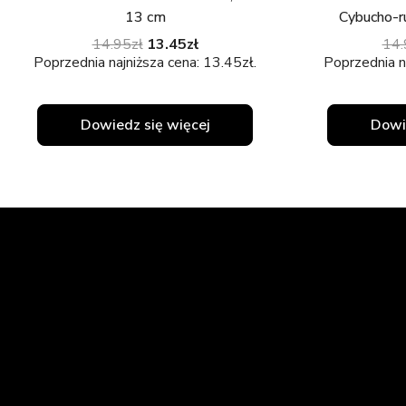
13 cm
Cybucho-r
14.95
zł
13.45
zł
14.
Poprzednia najniższa cena:
13.45
zł
.
Poprzednia n
Dowiedz się więcej
Dowi