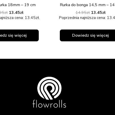
urka 18mm – 19 cm
Rurka do bonga 14,5 mm – 14
95
zł
13.45
zł
14.95
zł
13.45
zł
ajniższa cena:
13.45
zł
.
Poprzednia najniższa cena:
13.
edz się więcej
Dowiedz się więcej