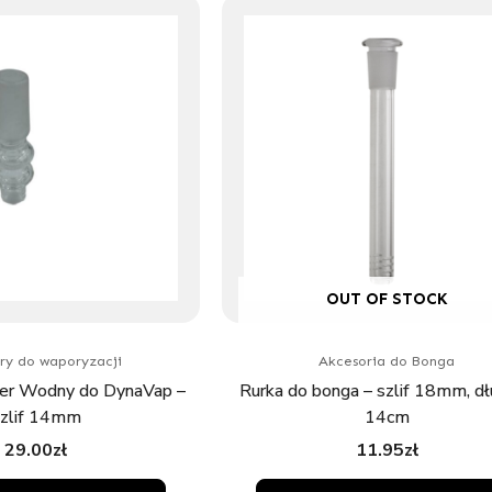
OUT OF STOCK
ry do waporyzacji
Akcesoria do Bonga
er Wodny do DynaVap –
Rurka do bonga – szlif 18mm, d
zlif 14mm
14cm
29.00
zł
11.95
zł