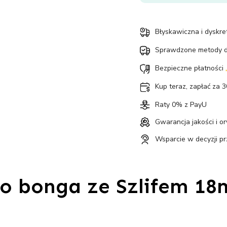
długość
10cm
Błyskawiczna i dyskr
Sprawdzone metody 
Bezpieczne płatności
Kup teraz, zapłać za 3
Raty 0% z PayU
Gwarancja jakości i o
Wsparcie w decyzji p
do bonga ze Szlifem 18