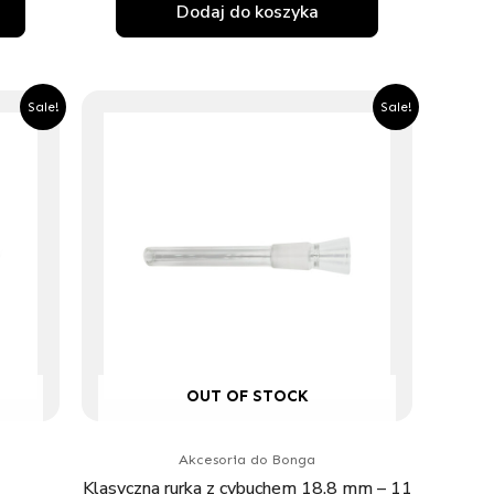
Dodaj do koszyka
alna
Pierwotna
Aktualna
Sale!
Sale!
cena
cena
si:
wynosiła:
wynosi:
zł.
14.95zł.
13.45zł.
OUT OF STOCK
Akcesoria do Bonga
Klasyczna rurka z cybuchem 18,8 mm – 11