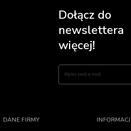
Dołącz do
newslettera 
więcej!
Wpisz
swój
e-
mail
DANE FIRMY
INFORMACJ