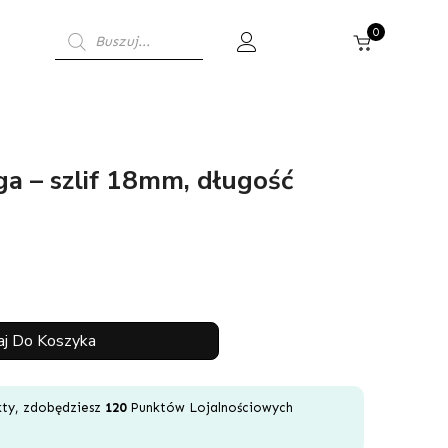
Wyszukiwarka
0
produktów
a – szlif 18mm, długość
j Do Koszyka
ukty, zdobędziesz
120
Punktów Lojalnościowych