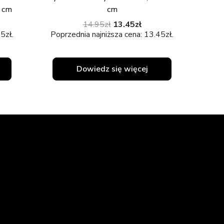
 cm
cm
14.95
zł
13.45
zł
45
zł
.
Poprzednia najniższa cena:
13.45
zł
.
Dowiedz się więcej