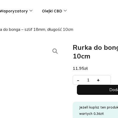
Waporyzatory
Olejki CBD
ka do bonga – szlif 18mm, długość 10cm
Rurka do bong
10cm
11.95
zł
Minus
ilość
Plus
-
+
Quantity
Rurka
Quantity
Doda
do
bonga
-
Jeżeli kupisz ten prod
szlif
wartych
0.36
zł
!
18mm,