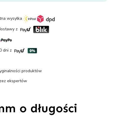
etna wysyłka
dostawy z
0 dni z
ryginalności produktów
rzez ekspertów
mm o długości