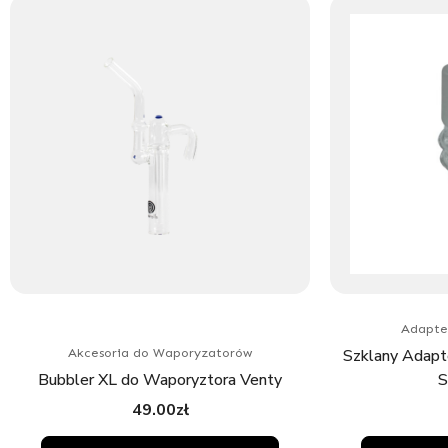
Adapte
Szklany Adapt
Akcesoria do Waporyzatorów
Bubbler XL do Waporyztora Venty
S
49.00
zł