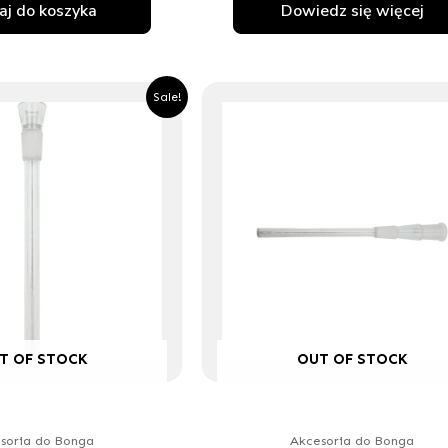
j do koszyka
Dowiedz się więcej
Pierwotna
Aktualna
Pierwotna
Aktu
Sale!
cena
cena
cena
cena
wynosiła:
wynosi:
wynosiła:
wyno
14.95zł.
13.45zł.
14.95zł.
13.45
T OF STOCK
OUT OF STOCK
soria do Bonga
Akcesoria do Bonga