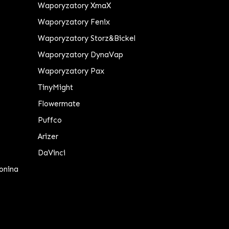
Waporyzatory XmaX
Waporyzatory Fenix
Waporyzatory Storz&Bickel
Waporyzatory DynaVap
Waporyzatory Pax
TinyMight
Flowermate
Puffco
Arizer
DaVinci
onina