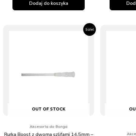
Dodaj do koszyka
Doda
Pierwotna
Aktualna
Sale!
cena
cena
wynosiła:
wynosi:
14.95zł.
13.45zł.
OUT OF STOCK
OU
Akcesoria do Bonga
Rurka Boost z dwoma szlifami 14,5mm –
Akce