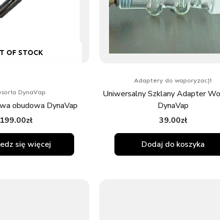
T OF STOCK
Adaptery do waporyzacji
Uniwersalny Szklany Adapter Wo
soria DynaVap
owa obudowa DynaVap
DynaVap
199.00
zł
39.00
zł
edz się więcej
Dodaj do koszyka