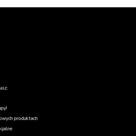
asz:
upy!
nowych produktach
ecjalne