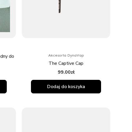
dny do
Akcesoria DynaVap
The Captive Cap
99.00
zł
Dodaj do koszyka