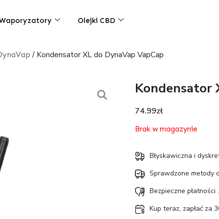
Waporyzatory
Olejki CBD
/ Kondensator XL do DynaVap VapCap
 DynaVap
Kondensator 
74.99
zł
Brak w magazynie
Błyskawiczna i dyskr
Sprawdzone metody 
Bezpieczne płatności
Kup teraz, zapłać za 3