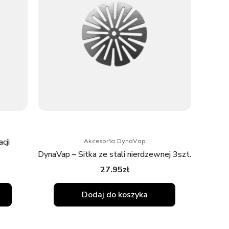
cji
Akcesoria DynaVap
DynaVap – Sitka ze stali nierdzewnej 3szt.
27.95
zł
Dodaj do koszyka