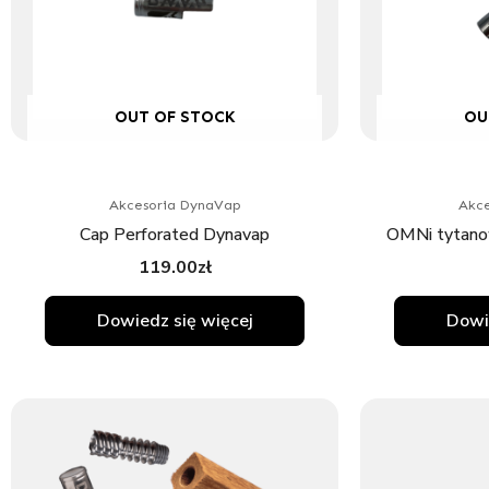
OUT OF STOCK
OU
Akcesoria DynaVap
Akce
Cap Perforated Dynavap
OMNi tytan
119.00
zł
Dowiedz się więcej
Dowi