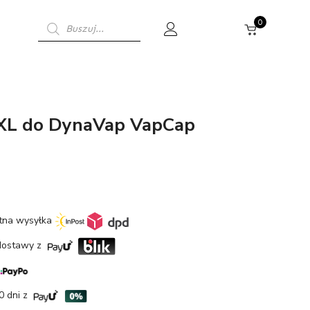
Wyszukiwarka
0
produktów
XL do DynaVap VapCap
etna wysyłka
dostawy z
0 dni z