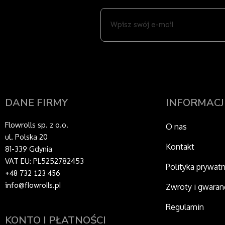
Wpisz
swój
e-
mail
DANE FIRMY
INFORMACJ
Flowrolls sp. z o.o.
O nas
ul. Polska 20
Kontakt
81-339 Gdynia
VAT EU: PL5252782453
Polityka prywat
+48 732 123 456
info@flowrolls.pl
Zwroty i gwaran
Regulamin
KONTO I PŁATNOŚCI