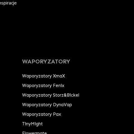
spiracje
WAPORYZATORY
Waporyzatory XmaX
Waporyzatory Fenix
Waporyzatory Storz&Bickel
Waporyzatory DynaVap
Waporyzatory Pax
TinyMight
Flowermate