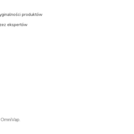
ryginalności produktów
rzez ekspertów
i OmniVap.