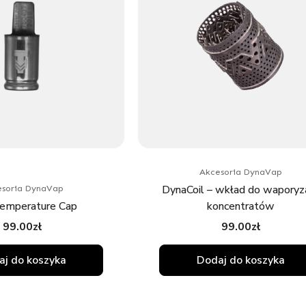
Akcesoria DynaVap
DynaCoil – wkład do waporyza
soria DynaVap
emperature Cap
koncentratów
99.00
zł
99.00
zł
j do koszyka
Dodaj do koszyka