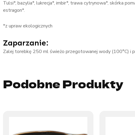
Tulsi*, bazylia*, lukrecja*, imbir*, trawa cytrynowa*, skórka p
estragon*.
*z upraw ekologicznych
Zaparzanie:
Zalej torebkę 250 ml świeżo przegotowanej wody (100°C) i poz
Podobne Produkty