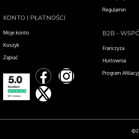
Regulamin
KONTO I PŁATNOŚCI
B2B - WSP
Moje konto
Koszyk
Franczyza
Zapłać
Hurtownia
F
X
I
Program Afiliacy
a
-
n
c
t
s
e
w
t
©2
b
i
a