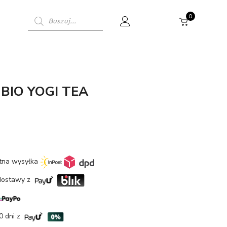
Wyszukiwarka
0
produktów
 BIO YOGI TEA
etna wysyłka
dostawy z
0 dni z