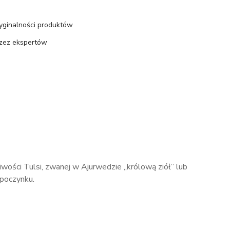
ryginalności produktów
rzez ekspertów
ości Tulsi, zwanej w Ajurwedzie „królową ziół” lub
dpoczynku.