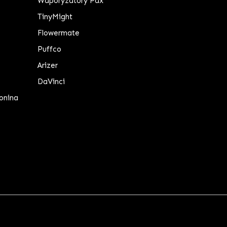
Waporyzatory Pax
TinyMight
Flowermate
Puffco
Arizer
DaVinci
onina