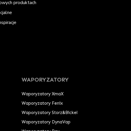
nowych produktach
ecjalne
spiracje
WAPORYZATORY
Waporyzatory XmaX
Waporyzatory Fenix
Waporyzatory Storz&Bickel
Waporyzatory DynaVap