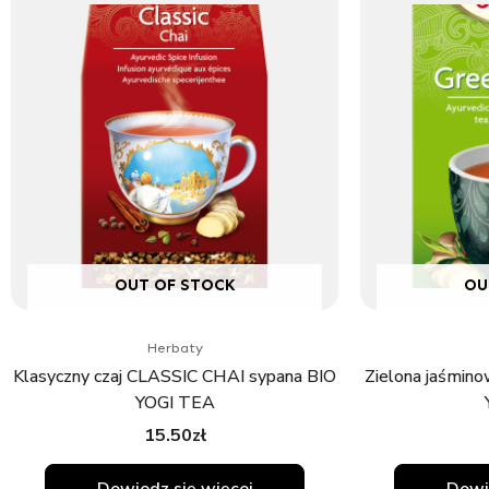
OUT OF STOCK
OU
Herbaty
Klasyczny czaj CLASSIC CHAI sypana BIO
Zielona jaśmi
YOGI TEA
15.50
zł
Dowiedz się więcej
Dowi