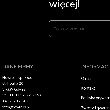
więcej!
Wpisz
swój
e-
mail
DANE FIRMY
INFORMACJ
Flowrolls sp. z o.o.
O nas
ul. Polska 20
Kontakt
81-339 Gdynia
VAT EU: PL5252782453
Polityka prywat
+48 732 123 456
info@flowrolls.pl
Zwroty i gwaran