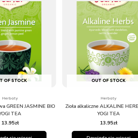
T OF STOCK
OUT OF STOCK
Herbaty
Herbaty
nowa GREEN JASMINE BIO
Zioła alkaliczne ALKALINE HER
YOGI TEA
YOGI TEA
13.95
zł
13.95
zł
edz się więcej
Dowiedz się więcej