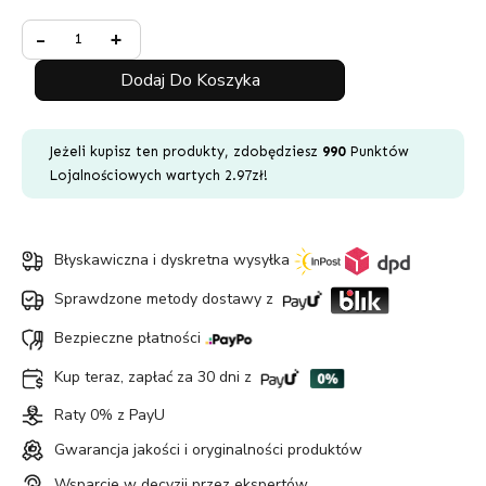
Minus
ilość
Plus
-
+
Quantity
Venty
Quantity
Etui
Dodaj Do Koszyka
Storz
&
Bickel
Jeżeli kupisz ten produkty, zdobędziesz
990
Punktów
Lojalnościowych wartych
2.97
zł
!
Błyskawiczna i dyskretna wysyłka
Sprawdzone metody dostawy z
Bezpieczne płatności
Kup teraz, zapłać za 30 dni z
Raty 0% z PayU
Gwarancja jakości i oryginalności produktów
Wsparcie w decyzji przez ekspertów