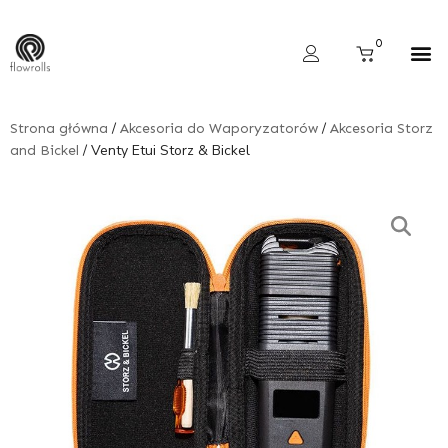
Skip
to
Cart
0
content
Wyszukiwarka produktów
/
/
Strona główna
Akcesoria do Waporyzatorów
Akcesoria Storz
/ Venty Etui Storz & Bickel
and Bickel