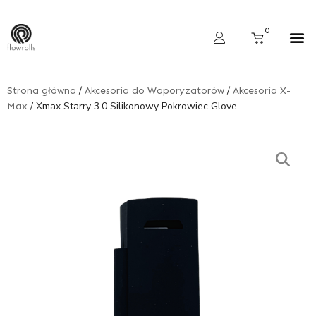
Skip
to
Cart
0
content
Wyszukiwarka produktów
/
/
Strona główna
Akcesoria do Waporyzatorów
Akcesoria X-
/ Xmax Starry 3.0 Silikonowy Pokrowiec Glove
Max