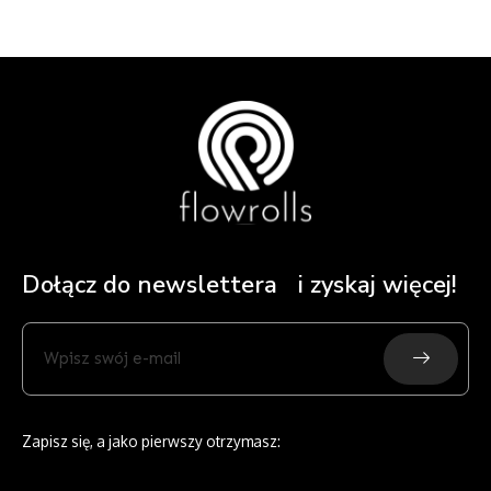
Dołącz do newslettera i zyskaj więcej!
Submit
Wpisz
swój
e-
mail
Zapisz się, a jako pierwszy otrzymasz: