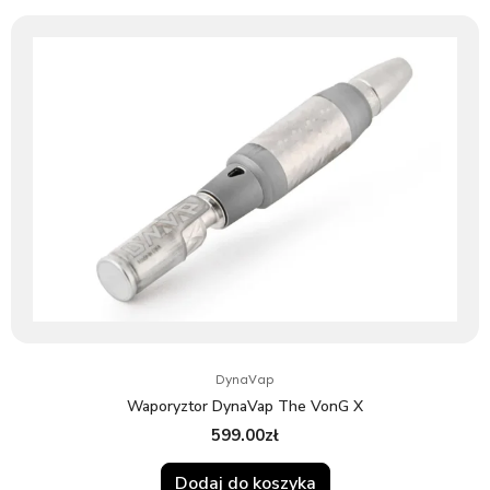
DynaVap
Waporyztor DynaVap The VonG X
599.00
zł
Dodaj do koszyka