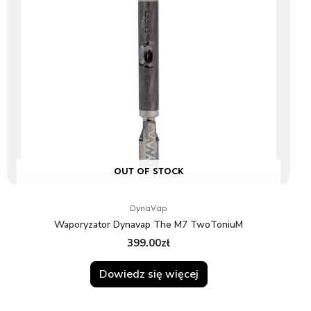
OUT OF STOCK
DynaVap
Waporyzator Dynavap The M7 TwoToniuM
399.00
zł
Dowiedz się więcej