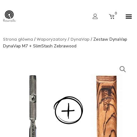
Skip
to
Cart
0
content
Wyszukiwarka produktów
/
/
/ Zestaw DynaVap
Strona główna
Waporyzatory
DynaVap
DynaVap M7 + SlimStash Zebrawood