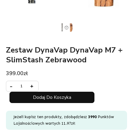
Zestaw DynaVap DynaVap M7 +
SlimStash Zebrawood
399.00
zł
Minus
ilość
Plus
-
+
Quantity
Zestaw
Quantity
DynaVap
Dodaj Do Koszyka
DynaVap
M7
+
Jeżeli kupisz ten produkty, zdobędziesz
3990
Punktów
SlimStash
Lojalnościowych wartych
11.97
zł
!
Zebrawood