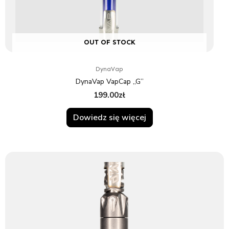
OUT OF STOCK
DynaVap
DynaVap VapCap „G”
199.00
zł
Dowiedz się więcej