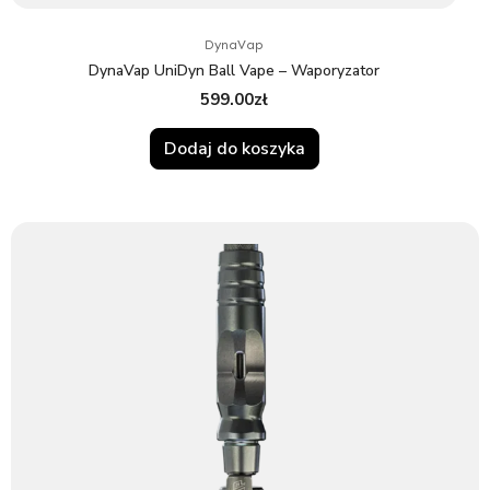
DynaVap
DynaVap UniDyn Ball Vape – Waporyzator
599.00
zł
Dodaj do koszyka