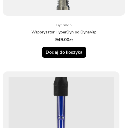
DynaVap
Waporyzator HyperDyn od DynaVap
949.00
zł
Dodaj do koszyka