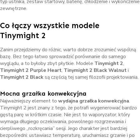
typ ustnika, zestaw startowy, baterię, chłodzenie i wykończenie
zewnętrzne.
Co łączy wszystkie modele
Tinymight 2
Zanim przejdziemy do różnic, warto dobrze zrozumieć wspólną
bazę. Bez tego łatwo sprowadzić porównanie do samego
wyglądu, a to byłoby zbyt płytkie. Modele
Tinymight 2
,
Tinymight 2 Purple Heart
,
Tinymight 2 Black Walnut
i
Tinymight 2 Black
są częścią tej samej filozofii projektowania.
Mocna grzałka konwekcyjna
Najważniejszy element to
wydajna grzałka konwekcyjna
.
Tinymight 2 jest znany z tego, że potrafi wygenerować bardzo
gęstą parę w krótkim czasie. Nie jest to waporyzator, który
wymaga długiego oczekiwania, powolnego rozgrzewania i
cierpliwego „rozkręcania” sesji. Jego charakter jest bardziej
bezpośredni: ustawiasz temperaturę, uruchamiasz grzanie i po