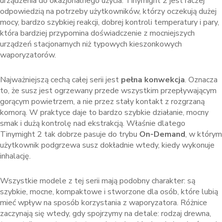
urządzenia do okazjonalnego użycia. Tinymight 2 jest raczej
odpowiedzią na potrzeby użytkowników, którzy oczekują dużej
mocy, bardzo szybkiej reakcji, dobrej kontroli temperatury i pary,
która bardziej przypomina doświadczenie z mocniejszych
urządzeń stacjonarnych niż typowych kieszonkowych
waporyzatorów.
Najważniejszą cechą całej serii jest
pełna konwekcja
. Oznacza
to, że susz jest ogrzewany przede wszystkim przepływającym
gorącym powietrzem, a nie przez stały kontakt z rozgrzaną
komorą. W praktyce daje to bardzo szybkie działanie, mocny
smak i dużą kontrolę nad ekstrakcją. Właśnie dlatego
Tinymight 2 tak dobrze pasuje do trybu
On-Demand
, w którym
użytkownik podgrzewa susz dokładnie wtedy, kiedy wykonuje
inhalację.
Wszystkie modele z tej serii mają podobny charakter: są
szybkie, mocne, kompaktowe i stworzone dla osób, które lubią
mieć wpływ na sposób korzystania z waporyzatora. Różnice
zaczynają się wtedy, gdy spojrzymy na detale: rodzaj drewna,