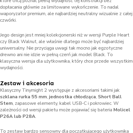
które chcą poznać pełną wydajność tej konstrukcji bez
dopłacania głównie za limitowane wykończenie. To nadal
waporyzator premium, ale najbardziej neutralny wizualnie z całej
czwórki.
Jego design jest mniej kolekcjonerski niż w wersji Purple Heart
czy Black Walnut, ale właśnie dlatego może być najbardziej
uniwersalny. Nie przyciąga uwagi tak mocno jak egzotyczne
drewno ani nie idzie w pełną czerń jak model Black. To
klasyczna wersja dla użytkownika, który chce przede wszystkim
wydajności.
Zestaw i akcesoria
Klasyczny Tinymight 2 występuje z akcesoriami takimi jak
szklana rurka 55 mm
,
jednostka chłodząca
,
Short Ball
Stem
, zapasowe elementy, kabel USB-C i pokrowiec. W
zależności od wersji pakietu może pojawiać się bateria
Molicel
P26A lub P28A
.
To zestaw bardzo sensowny dla początkującego użytkownika