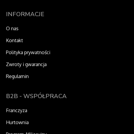
o
r
t
k
a
e
m
r
INFORMACJE
O nas
Kontakt
Polityka prywatności
Zwroty i gwarancja
Regulamin
B2B - WSPÓŁPRACA
Franczyza
Hurtownia