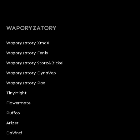
WAPORYZATORY
Waporyzatory XmaX
Waporyzatory Fenix
Waporyzatory Storz&Bickel
Waporyzatory DynaVap
Waporyzatory Pax
TinyMight
Flowermate
Puffco
Arizer
DaVinci