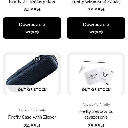
Firefly 2+ Battery door
Firefly wkładki (3 sztuki)
84.95
zł
39.95
zł
Dowiedz się
Dowiedz się
więcej
więcej
OUT OF STOCK
OUT OF STOCK
Akcesoria Firefly
Firefly zestaw do
Akcesoria Firefly
Firefly Case with Zipper
czyszczenia
84.95
zł
39.95
zł