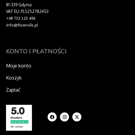
81-339 Gdynia
VAT EU: PL5252782453
+48 732 123 456
info@flowrolls.pl
KONTO I PŁATNOŚCI
Moje konto
Koszyk
Zapłać
F
I
X
a
n
-
c
s
t
e
t
w
b
a
i
o
g
t