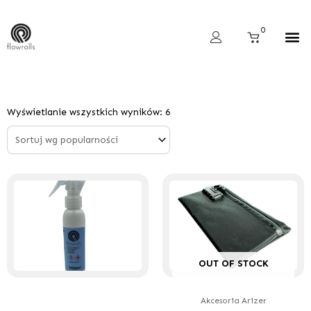
Skip
to
Cart
0
content
Wyszukiwarka produktów
Posortowane
według
Wyświetlanie wszystkich wyników: 6
popularności
OUT OF STOCK
Akcesoria Arizer