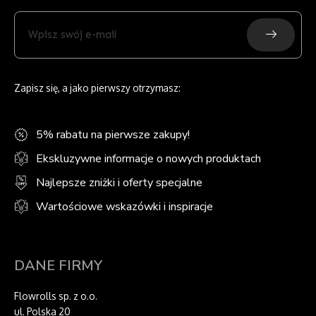
Submit
Wpisz
swój
e-
mail
Zapisz się, a jako pierwszy otrzymasz:
5% rabatu na pierwsze zakupy!
Ekskluzywne informacje o nowych produktach
Najlepsze zniżki i oferty specjalne
Wartościowe wskazówki i inspiracje
DANE FIRMY
Flowrolls sp. z o.o.
ul. Polska 20