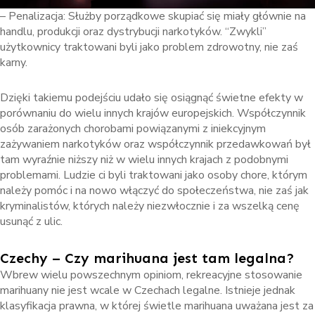
– Penalizacja: Służby porządkowe skupiać się miały głównie na
handlu, produkcji oraz dystrybucji narkotyków. “Zwykli”
użytkownicy traktowani byli jako problem zdrowotny, nie zaś
karny.
Dzięki takiemu podejściu udało się osiągnąć świetne efekty w
porównaniu do wielu innych krajów europejskich. Współczynnik
osób zarażonych chorobami powiązanymi z iniekcyjnym
zażywaniem narkotyków oraz współczynnik przedawkowań był
tam wyraźnie niższy niż w wielu innych krajach z podobnymi
problemami. Ludzie ci byli traktowani jako osoby chore, którym
należy pomóc i na nowo włączyć do społeczeństwa, nie zaś jak
kryminalistów, których należy niezwłocznie i za wszelką cenę
usunąć z ulic.
Czechy – Czy marihuana jest tam legalna?
Wbrew wielu powszechnym opiniom, rekreacyjne stosowanie
marihuany nie jest wcale w Czechach legalne. Istnieje jednak
klasyfikacja prawna, w której świetle marihuana uważana jest za