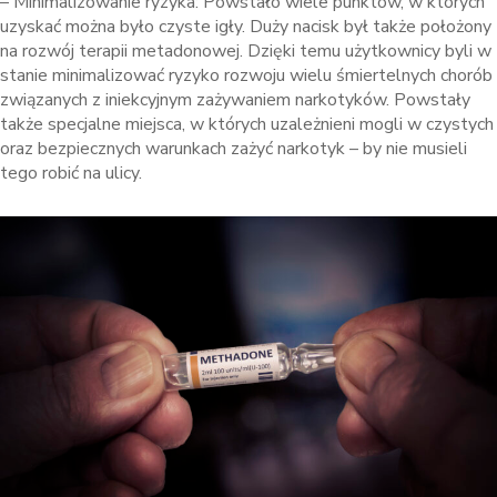
– Minimalizowanie ryzyka: Powstało wiele punktów, w których
uzyskać można było czyste igły. Duży nacisk był także położony
na rozwój terapii metadonowej. Dzięki temu użytkownicy byli w
stanie minimalizować ryzyko rozwoju wielu śmiertelnych chorób
związanych z iniekcyjnym zażywaniem narkotyków. Powstały
także specjalne miejsca, w których uzależnieni mogli w czystych
oraz bezpiecznych warunkach zażyć narkotyk – by nie musieli
tego robić na ulicy.