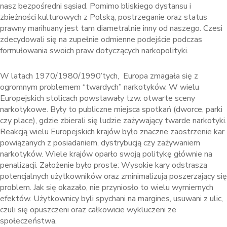
nasz bezpośredni sąsiad. Pomimo bliskiego dystansu i
zbieżności kulturowych z Polską, postrzeganie oraz status
prawny marihuany jest tam diametralnie inny od naszego. Czesi
zdecydowali się na zupełnie odmienne podejście podczas
formułowania swoich praw dotyczących narkopolityki.
W latach 1970/1980/1990’tych, Europa zmagała się z
ogromnym problemem “twardych” narkotyków. W wielu
Europejskich stolicach powstawały tzw. otwarte sceny
narkotykowe. Były to publiczne miejsca spotkań (dworce, parki
czy place), gdzie zbierali się ludzie zażywający twarde narkotyki.
Reakcją wielu Europejskich krajów było znaczne zaostrzenie kar
powiązanych z posiadaniem, dystrybucją czy zażywaniem
narkotyków. Wiele krajów oparło swoją politykę głównie na
penalizacji. Założenie było proste: Wysokie kary odstraszą
potencjalnych użytkowników oraz zminimalizują poszerzający się
problem. Jak się okazało, nie przyniosło to wielu wymiernych
efektów. Użytkownicy byli spychani na margines, usuwani z ulic,
czuli się opuszczeni oraz całkowicie wykluczeni ze
społeczeństwa.