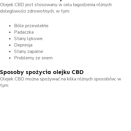
Olejek CBD jest stosowany w celu łagodzenia różnych
dolegliwości zdrowotnych, w tym:
Bóle przewlekłe
Padaczka
Stany lękowe
Depresja
Stany zapalne
Problemy ze snem
Sposoby spożycia olejku CBD
Olejek CBD można spożywać na kilka różnych sposobów, w
tym:
: Kropelki olejku podjęzykowego są
Podjęzykowo
absorbowane przez błonę śluzową pod językiem, co
zapewnia szybkie wchłanianie do organizmu.
Olejek CBD
można także dodawać do żywności lub
, co pozwala na łatwe spożycie.
napojów