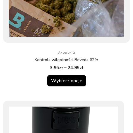
wybrać
na
stronie
produktu
Akcesoria
Kontrola wilgotności Boveda 62%
3.95
zł
–
24.95
zł
Wybierz opcje