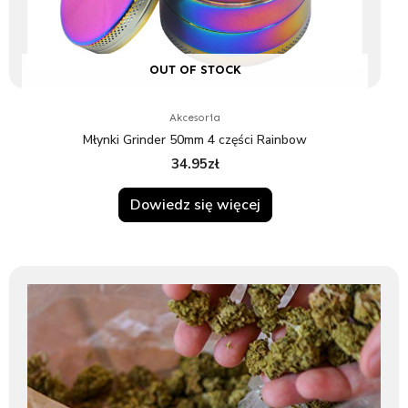
OUT OF STOCK
Akcesoria
Młynki Grinder 50mm 4 części Rainbow
34.95
zł
Dowiedz się więcej
Zakres
Ten
cen:
produkt
od
ma
3.95zł
wiele
do
wariantów.
24.95zł
Opcje
można