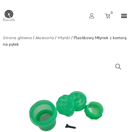
Skip
to
Cart
0
content
Wyszukiwarka produktów
/
/
/ Plastikowy Młynek z komorą
Strona główna
Akcesoria
Młynki
na pyłek