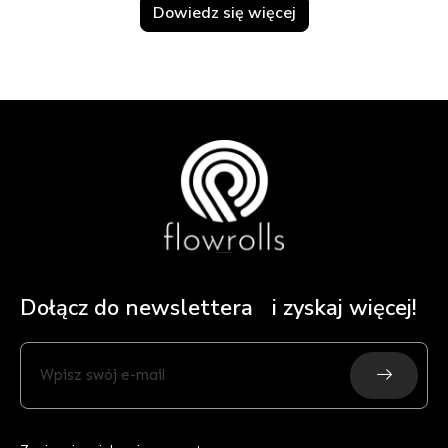
Dowiedz się więcej
Dołącz do newslettera i zyskaj więcej!
Submit
Wpisz
swój
e-
mail