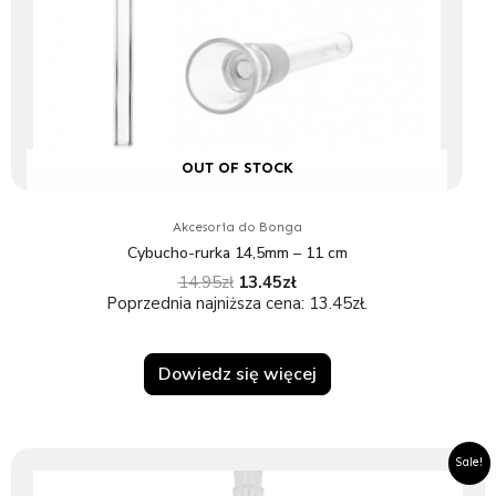
OUT OF STOCK
Akcesoria do Bonga
Cybucho-rurka 14,5mm – 11 cm
14.95
zł
13.45
zł
Poprzednia najniższa cena:
13.45
zł
.
Dowiedz się więcej
Pierwotna
Aktualna
Sale!
cena
cena