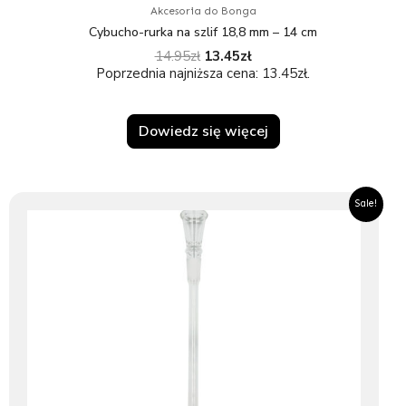
Akcesoria do Bonga
Cybucho-rurka na szlif 18,8 mm – 14 cm
14.95
zł
13.45
zł
Poprzednia najniższa cena:
13.45
zł
.
Dowiedz się więcej
Pierwotna
Aktualna
Sale!
cena
cena
wynosiła:
wynosi:
14.95zł.
13.45zł.