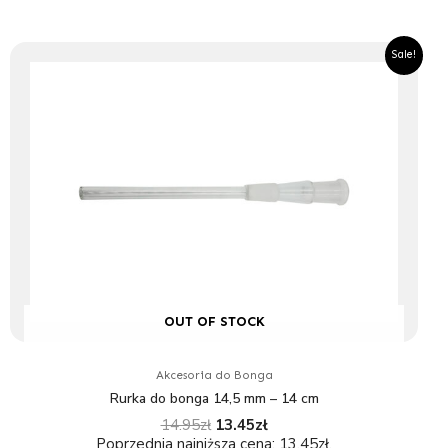
Pierwotna
Aktualna
Sale!
cena
cena
wynosiła:
wynosi:
14.95zł.
13.45zł.
OUT OF STOCK
Akcesoria do Bonga
Rurka do bonga 14,5 mm – 14 cm
14.95
zł
13.45
zł
Poprzednia najniższa cena:
13.45
zł
.