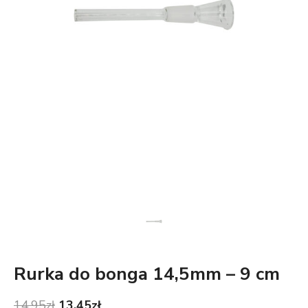
Rurka do bonga 14,5mm – 9 cm
Pierwotna
Aktualna
14.95
zł
13.45
zł