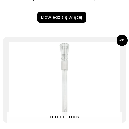
Dowiedz się więcej
Pierwotna
Aktualna
Sale!
cena
cena
wynosiła:
wynosi:
14.95zł.
13.45zł.
OUT OF STOCK