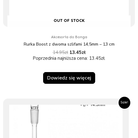
OUT OF STOCK
Akcesoria do Bonga
Rurka Boost z dwoma szlifami 14,5mm – 13 cm
14.95
zł
13.45
zł
Poprzednia najniższa cena:
13.45
zł
.
Dowiedz się więcej
Pierwotna
Aktualna
Sale!
cena
cena
wynosiła:
wynosi:
14.95zł.
13.45zł.