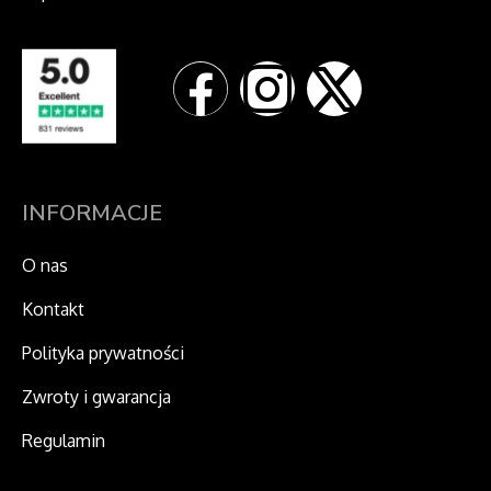
F
I
X
a
n
-
c
s
t
e
t
w
INFORMACJE
b
a
i
O nas
Kontakt
o
g
t
Polityka prywatności
o
r
t
Zwroty i gwarancja
k
a
e
Regulamin