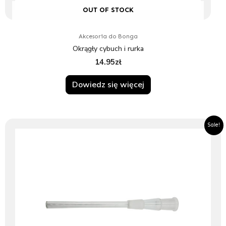
OUT OF STOCK
Akcesoria do Bonga
Okrągły cybuch i rurka
14.95
zł
Dowiedz się więcej
Pierwotna
Aktualna
Sale!
cena
cena
wynosiła:
wynosi:
14.95zł.
13.45zł.