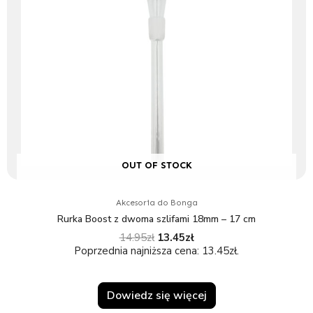
wynosiła:
wynosi:
14.95zł.
13.45zł.
OUT OF STOCK
Akcesoria do Bonga
Rurka Boost z dwoma szlifami 18mm – 17 cm
14.95
zł
13.45
zł
Poprzednia najniższa cena:
13.45
zł
.
Dowiedz się więcej