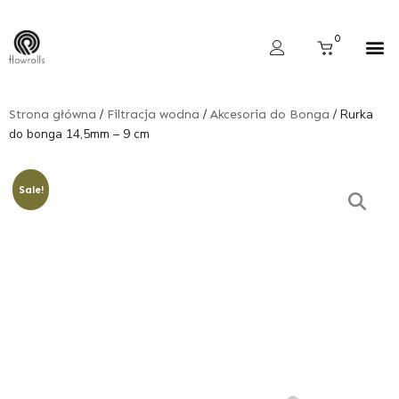
Skip
to
Cart
0
content
Wyszukiwarka produktów
/
/
/ Rurka
Strona główna
Filtracja wodna
Akcesoria do Bonga
do bonga 14,5mm – 9 cm
Sale!