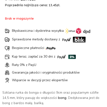
cena
cena
Poprzednia najniższa cena:
13.45
zł
.
wynosiła:
wynosi:
14.95zł.
13.45zł.
Brak w magazynie
Błyskawiczna i dyskretna wysyłka
Sprawdzone metody dostawy z
Bezpieczne płatności
Kup teraz, zapłać za 30 dni z
Raty 0% z PayU
Gwarancja jakości i oryginalności produktów
Wsparcie w decyzji przez ekspertów
Szklana rurka do bonga o długości 9cm oraz popularnym szlifie
14,5 mm, który pasuję do większości
. Dedykowana jest do
bong
bong z bardzo małą bańką.